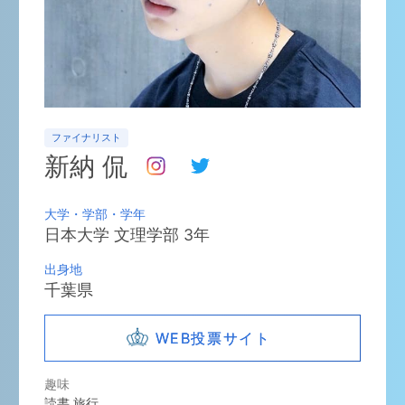
ファイナリスト
新納 侃
大学・学部・学年
日本大学
文理学部
3
年
出身地
千葉県
WEB投票サイト
趣味
読書,旅行