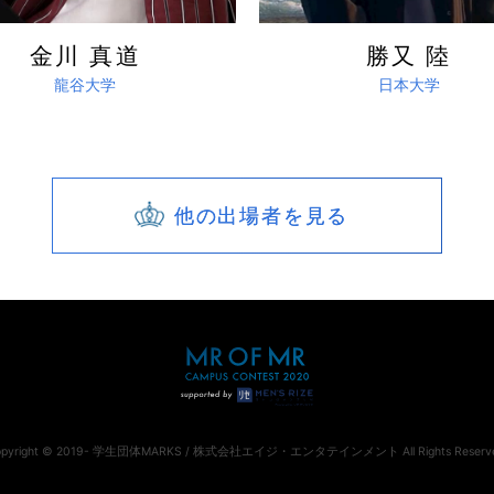
金川 真道
勝又 陸
龍谷大学
日本大学
他の出場者を見る
opyright © 2019- 学生団体MARKS / 株式会社エイジ・エンタテインメント All Rights Reserve