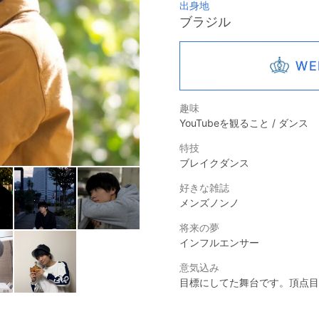
出身地
ブラジル
W
趣味
YouTubeを観ること / ダンス
特技
ブレイクダンス
好きな雑誌
メンズノンノ
将来の夢
インフルエンサー
意気込み
目標にしてた舞台です。頂点目