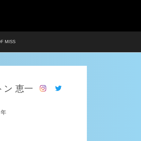
OF MISS
トン 恵一
1
年