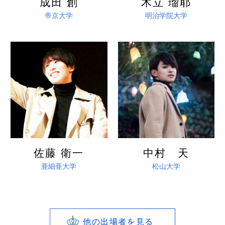
成田 創
木立 瑠耶
帝京大学
明治学院大学
詳しく見る
詳しく見る
佐藤 衛一
中村 天
亜細亜大学
松山大学
他の出場者を見る