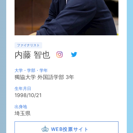
ファイナリスト
内藤 智也
大学・学部・学年
獨協大学
外国語学部
3
年
生年月日
1998/10/21
出身地
埼玉県
WEB投票サイト