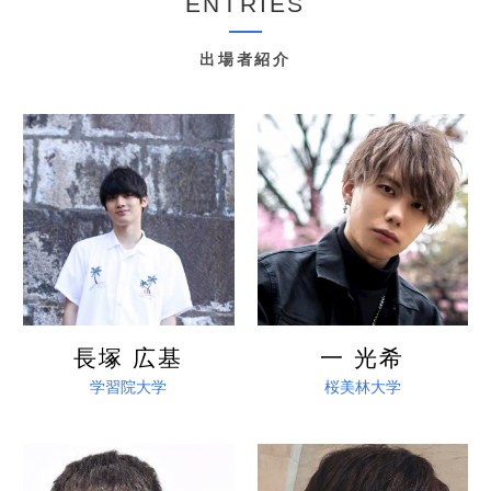
ENTRIES
出場者紹介
詳しく見る
詳しく見る
長塚 広基
一 光希
学習院大学
桜美林大学